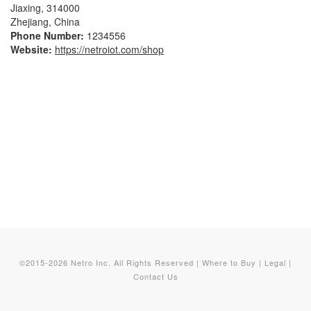
Jiaxing, 314000

Zhejiang, China
Phone Number:
1234556
Website:
https://netroiot.com/shop
©2015-2026 Netro Inc. All Rights Reserved |
Where to Buy
|
Legal
|
Contact Us